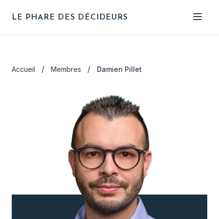
LE PHARE DES DÉCIDEURS
Qui sommes-nous
/
/
Accueil
Membres
Damien Pillet
Nos objectifs
Le bureau
Les membres
NOUS REJOINDRE