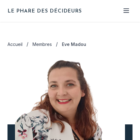
LE PHARE DES DÉCIDEURS
Qui sommes-nous
/
/
Accueil
Membres
Eve Madou
Nos objectifs
Le bureau
Les membres
NOUS REJOINDRE